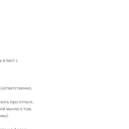
 и лист с
Соответственно,
хоть про отпуск.
ой мысли о том,
омы).