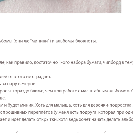
ьбомы (они же “миники”) и альбомы-блокноты.
, как правило, достаточно 1-ого набора бумаги, чипборд в тему
ей от этого не страдает.
 за пару вечеров.
проект гораздо ближе, чем при работе с масштабным альбомом. 
ше.
м и будет миник. Хоть для малыша, хоть для девочки-подростка, 
 прошивных переплётов (у меня есть подруга, которая при одн
ет и идёт делать открытки, хотя ведь хочет начать делать альб